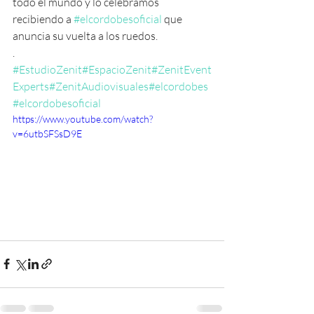
todo el mundo y lo celebramos 
recibiendo a 
#elcordobesoficial
 que 
anuncia su vuelta a los ruedos.
.
#EstudioZenit
#EspacioZenit
#ZenitEvent
Experts
#ZenitAudiovisuales
#elcordobes
#elcordobesoficial
https://www.youtube.com/watch?
v=6utbSFSsD9E