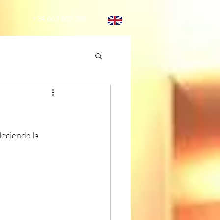
+34 663 802 288
eciendo la 