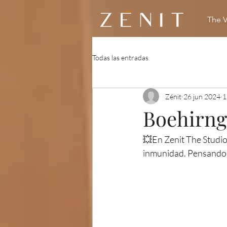
The 
Todas las entradas
Zénit
26 jun 2024
1
Boehirng
💥En Zenit The Studio
inmunidad. Pensando e