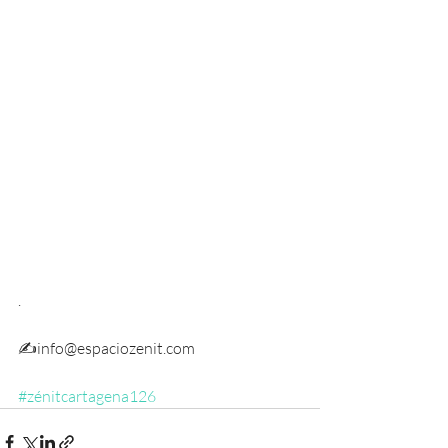
.
✍info@espaciozenit.com
#zénitcartagena126